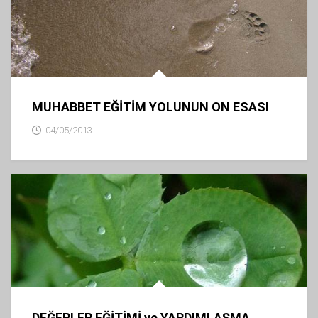
MUHABBET EĞİTİM YOLUNUN ON ESASI
04/05/2013
DEĞERLER EĞİTİMİ ve YARDIMLAŞMA