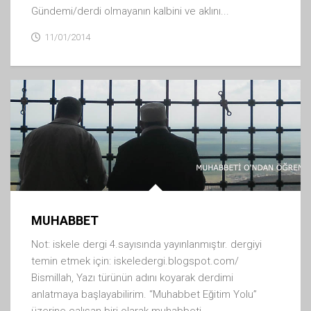
Gündemi/derdi olmayanın kalbini ve aklını...
11/01/2014
MUHABBET
Not: iskele dergi 4.sayısında yayınlanmıştır. dergiyi
temin etmek için: iskeledergi.blogspot.com/
Bismillah, Yazı türünün adını koyarak derdimi
anlatmaya başlayabilirim. “Muhabbet Eğitim Yolu”
üzerine çalışan biri olarak muhabbeti...