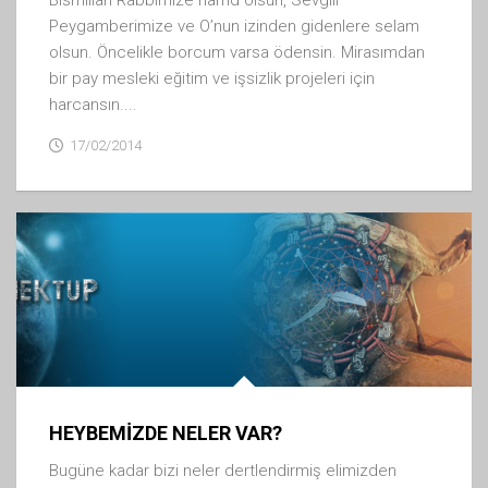
Peygamberimize ve O’nun izinden gidenlere selam
olsun. Öncelikle borcum varsa ödensin. Mirasımdan
bir pay mesleki eğitim ve işsizlik projeleri için
harcansın....
17/02/2014
HEYBEMİZDE NELER VAR?
Bugüne kadar bizi neler dertlendirmiş elimizden