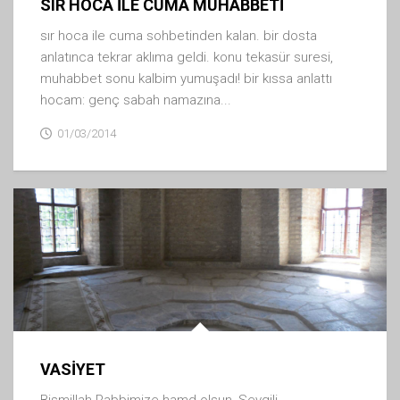
SIR HOCA İLE CUMA MUHABBETİ
sır hoca ile cuma sohbetinden kalan. bir dosta
anlatınca tekrar aklıma geldi. konu tekasür suresi,
muhabbet sonu kalbim yumuşadı! bir kıssa anlattı
hocam: genç sabah namazına...
01/03/2014
VASİYET
Bismillah Rabbimize hamd olsun, Sevgili