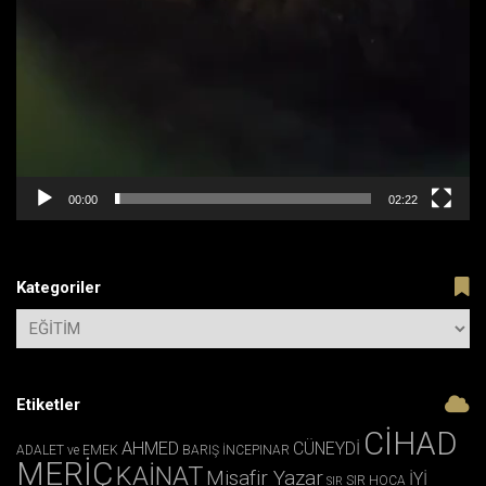
00:00
02:22
Kategoriler
Etiketler
CİHAD
AHMED
CÜNEYDİ
ADALET ve EMEK
BARIŞ İNCEPINAR
MERİÇ
KAİNAT
Misafir Yazar
İYİ
SIR HOCA
SIR