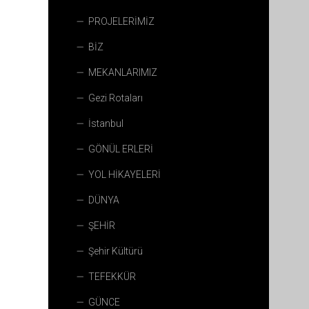
PROJELERİMİZ
BİZ
MEKANLARIMIZ
Gezi Rotaları
İstanbul
GÖNÜL ERLERİ
YOL HİKAYELERİ
DÜNYA
ŞEHİR
Şehir Kültürü
TEFEKKÜR
GÜNCE