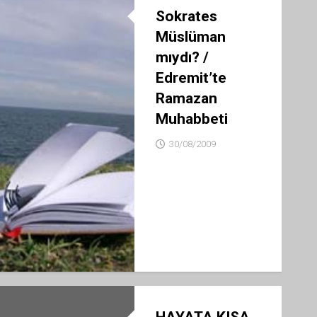
Sokrates
Müslüman
mıydı? /
Edremit’te
Ramazan
Muhabbeti
30/08/2009