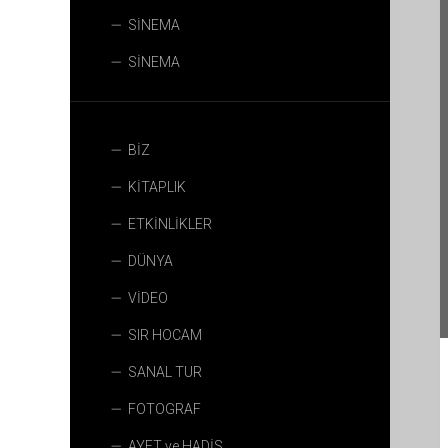
SİNEMA
SİNEMA
BİZ
KİTAPLIK
ETKİNLİKLER
DÜNYA
VİDEO
SIR HOCAM
SANAL TUR
FOTOGRAF
AYET ve HADİS