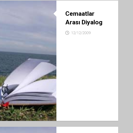
SANAL
ÖDEME
Cemaatlar
TUR
İYİ
Arası Diyalog
ADAMLAR
DEFTERİ
12/12/2009