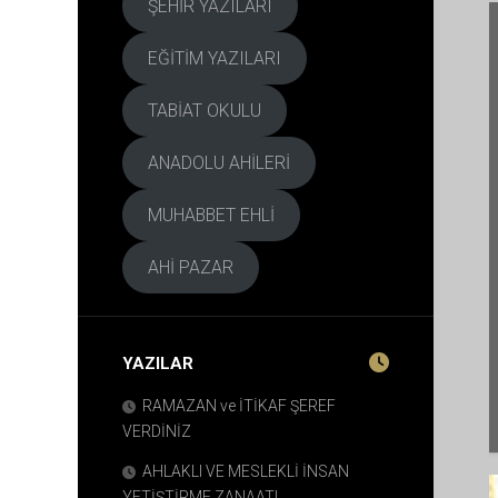
HARİTASI
ŞEHİR YAZILARI
KAİNA
MEKT
EĞİTİM YAZILARI
?
TABİAT OKULU
ANADOLU AHİLERİ
MUHABBET EHLİ
AHİ PAZAR
YAZILAR
RAMAZAN ve İTİKAF ŞEREF
VERDİNİZ
AHLAKLI VE MESLEKLİ İNSAN
YETİŞTİRME ZANAATI