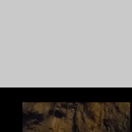
Video
oynatıcı