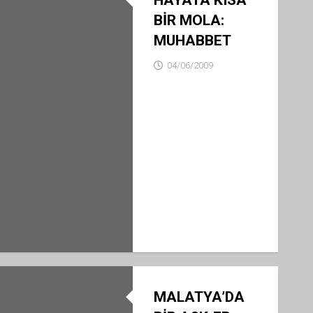
HAYATA KISA
BİR MOLA:
MUHABBET
04/06/2009
MALATYA’DA