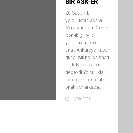
BİR ASK-ER
20 Saatlik bir
yolculuktan sonra
Malatyadayım.Genel
olarak güzel bir
yolculuktu.İlk on
saati Ankaraya kadar
gündüz,ikinci on saati
malatyaya kadar
geceydi.Yolculuklar
hep bir kalp kırgınlığı
bırakıyor arkada...
14/08/2006