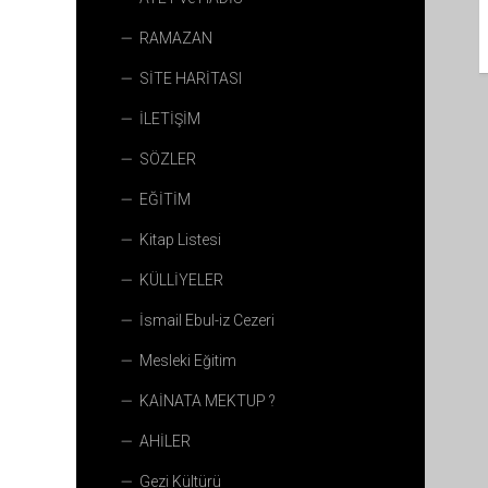
RAMAZAN
SİTE HARİTASI
İLETİŞİM
SÖZLER
EĞİTİM
Kitap Listesi
KÜLLİYELER
İsmail Ebul-iz Cezeri
Mesleki Eğitim
KAİNATA MEKTUP ?
AHİLER
Gezi Kültürü