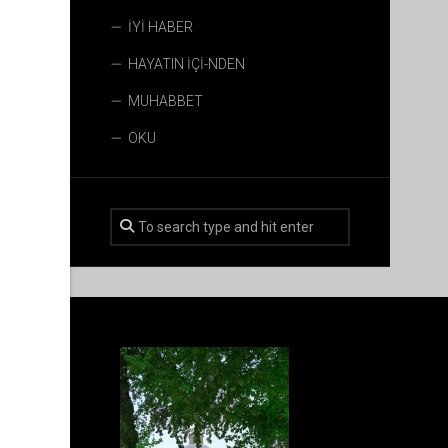
İYİ HABER
HAYATIN İÇİ-NDEN
MUHABBET
OKU