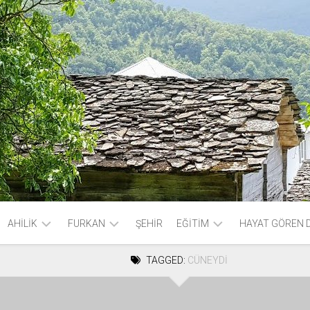
AHİLİK
FURKAN
ŞEHİR
EĞİTİM
HAYAT GÖREN 
TAGGED:
CÜNEYDİ
AHİLİK
AYET
KÜTÜPHANE
SÖZLER
VE
HADİS
ŞİM
KİTAPLIK
İYİ