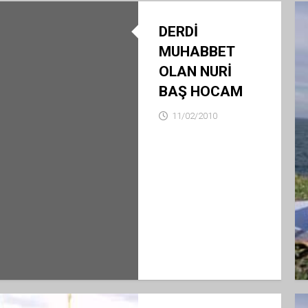
MEKANLAR
OKU
DEFTERİ
TA
DERDİ
UP
RAMAZAN
İYİ
MUHABBET
ADAMLAR
OLAN NURİ
DEFTERİ
PİRİ
SIR
BAŞ HOCAM
HOCAM
11/02/2010