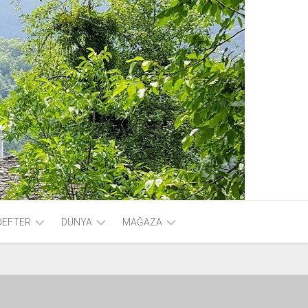
DEFTER
DÜNYA
MAĞAZA
FOTOGRAF
HESABIM
VİDEO
SEPET