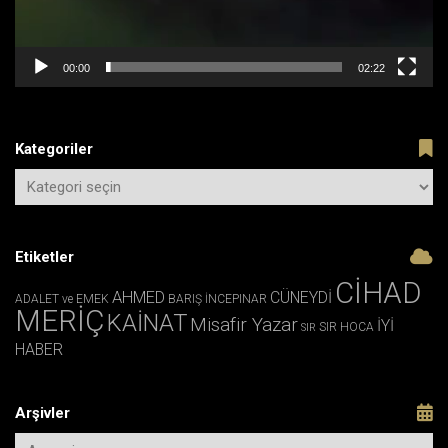
00:00
02:22
Kategoriler
Etiketler
CİHAD
AHMED
CÜNEYDİ
ADALET ve EMEK
BARIŞ İNCEPINAR
MERİÇ
KAİNAT
Misafir Yazar
İYİ
SIR HOCA
SIR
HABER
Arşivler