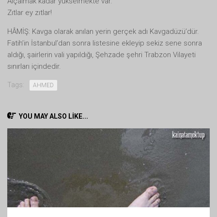
Alçalmak kadar yükselmekte var.
Zıtlar ey zıtlar!
HÂMİŞ: Kavga olarak anılan yerin gerçek adı Kavgadüzü’dür.
Fatih’in İstanbul’dan sonra listesine ekleyip sekiz sene sonra
aldığı, şairlerin vali yapıldığı, Şehzade şehri Trabzon Vilayeti
sınırları içindedir.
Tags:
AHMED
YOU MAY ALSO LIKE...