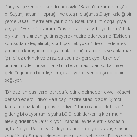
Dünyayı gezen ama kendi ifadesiyle “Kavga’da karar kılmış” biri
o. Suyun, havanın, toprağın ve ateşin olağanüstü aynı kaldığı bir
yerde 3000 li metrelere yakın bir yükseklikte tüm doğallığıyla
yaşıyor. “Eskiler” diyorum. “Yaşamayı daha iyi biliyorlarmış” Pala
bıyıklarının altından gülümseyerek nazire edercesine “Eskiden
komşudan ateş alırdık, kibrit çakmak yoktu” diyor. Evde ateş
yanarken komşudan ateş almak inceliğini anlamak ve anlatmak
için biraz ürkmek ve biraz da üşümek gerekiyor. Ürkmeyi
unutan modern insan, rahatının bozulmasından korkar hale
geldiği günden beri ilişkiler çözülüyor, güven ateşi daha bir
soğuyor.
“Bir gaz lambası vardı burada ‘eletirik’ gelmeden evvel, köşeyi
perişan ederdi” diyor Pala dayı, nazire sırası bizde: “Şimdi
faturalar cüzdanları perişan ediyor” Tam o anda ‘eletirikler’
gider gibi oluyor tam siyaha büründük derken ışık bir mum
alevi şiddetinde karar kılıyor. “Yandaki evde eletirik sobasını
açtılar” diyor Pala dayı. Gülüyoruz, idrak ediyoruz az ışık insanın
kendi içini görmesi için daha aydınlık bir yol açıyor. Bu bölgenin