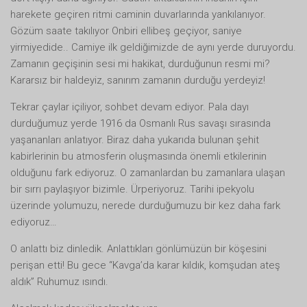
harekete geçiren ritmi caminin duvarlarında yankılanıyor.
Gözüm saate takılıyor Onbiri ellibeş geçiyor, saniye
yirmiyedide.. Camiye ilk geldiğimizde de aynı yerde duruyordu.
Zamanın geçişinin sesi mi hakikat, durduğunun resmi mi?
Kararsız bir haldeyiz, sanırım zamanın durduğu yerdeyiz!
Tekrar çaylar içiliyor, sohbet devam ediyor. Pala dayı
durduğumuz yerde 1916 da Osmanlı Rus savaşı sırasında
yaşananları anlatıyor. Biraz daha yukarıda bulunan şehit
kabirlerinin bu atmosferin oluşmasında önemli etkilerinin
olduğunu fark ediyoruz. O zamanlardan bu zamanlara ulaşan
bir sırrı paylaşıyor bizimle. Ürperiyoruz. Tarihi ipekyolu
üzerinde yolumuzu, nerede durduğumuzu bir kez daha fark
ediyoruz…
O anlattı biz dinledik. Anlattıkları gönlümüzün bir köşesini
perişan etti! Bu gece “Kavga’da karar kıldık, komşudan ateş
aldık” Ruhumuz ısındı.