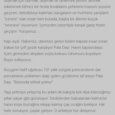
duymak için durmak, duymak ve dinlemek yeterli. Bitmek
tükenmek bilmez bir hırsla tırnaklarını şehirlerin masum yüzüne
geçiren, debdebeyi kışkırtan, kavgaların ve muhteris yarışların
“öznesi” olan insan tam burada, başka bir âlemin küçük
“nesnesi” oluveriyor. İçimizden ürpertiyle karışık garip hisler
geçiyor. Yürüyoruz…
Kapı açık. Habersiz, davetsiz gelen bizleri kapıda insan insan
bakan bir çift gözle karşılıyor Pala Dayı. Hanın kapısındayız.
İçeri girmeden ahşabın soylu kokusu ruhumuzu kuşatıyor.
Buyur ediliyoruz…
Rüzgarın hafif uğultusu 101 yıllık sürgülü pencerelerin dar
pervazlarını yoklarken dalıp giden gözlerime laf atıyor Pala
Dayı. “Betonda sıhhat yoktur”
Yaşı yetmişe yetişmiş bu adam ilk bakışta kırk diye-bileceğimiz
yılları yaşar gibi görünüyor. Dedelerden babalardan kalma bir
hanın köşe bucağına sıkışıp kalmış çay ocağını bekliyor. Hal
hatır soruluyor, çaylar geliyor. O anlatıyor biz dinliyoruz.