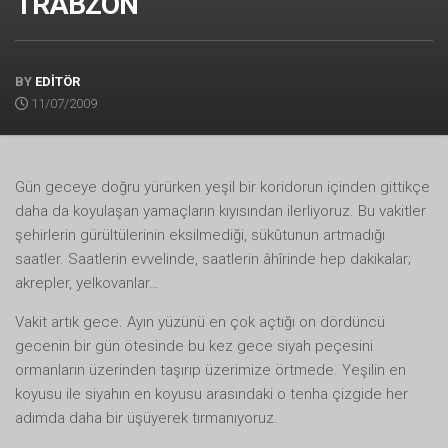
TRABZON
BY
EDİTÖR
11/07/2009
Gün geceye doğru yürürken yeşil bir koridorun içinden gittikçe
daha da koyulaşan yamaçların kıyısından ilerliyoruz. Bu vakitler
şehirlerin gürültülerinin eksilmediği, sükûtunun artmadığı
saatler. Saatlerin evvelinde, saatlerin âhîrinde hep dakikalar;
akrepler, yelkovanlar…
Vakit artık gece. Ayın yüzünü en çok açtığı on dördüncü
gecenin bir gün ötesinde bu kez gece siyah peçesini
ormanların üzerinden taşırıp üzerimize örtmede. Yeşilin en
koyusu ile siyahın en koyusu arasındaki o tenha çizgide her
adımda daha bir üşüyerek tırmanıyoruz.