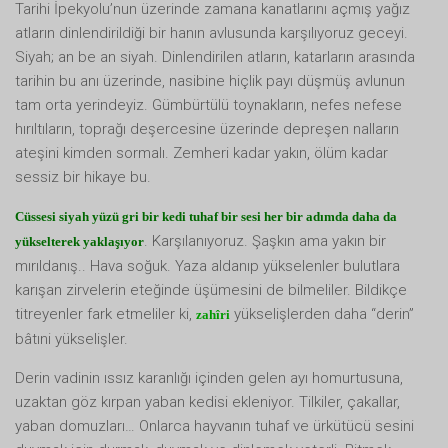
Tarihi İpekyolu’nun üzerinde zamana kanatlarını açmış yağız
atların dinlendirildiği bir hanın avlusunda karşılıyoruz geceyi.
Siyah; an be an siyah. Dinlendirilen atların, katarların arasında
tarihin bu anı üzerinde, nasibine hiçlik payı düşmüş avlunun
tam orta yerindeyiz. Gümbürtülü toynakların, nefes nefese
hırıltıların, toprağı deşercesine üzerinde depreşen nalların
ateşini kimden sormalı. Zemheri kadar yakın, ölüm kadar
sessiz bir hikaye bu.
Cüssesi siyah yüzü gri bir kedi tuhaf bir sesi her bir adımda daha da
. Karşılanıyoruz. Şaşkın ama yakın bir
yükselterek yaklaşıyor
mırıldanış.. Hava soğuk. Yaza aldanıp yükselenler bulutlara
karışan zirvelerin eteğinde üşümesini de bilmeliler. Bildikçe
titreyenler fark etmeliler ki,
yükselişlerden daha “derin”
zahîri
bâtıni yükselişler.
Derin vadinin ıssız karanlığı içinden gelen ayı homurtusuna,
uzaktan göz kırpan yaban kedisi ekleniyor. Tilkiler, çakallar,
yaban domuzları… Onlarca hayvanın tuhaf ve ürkütücü sesini