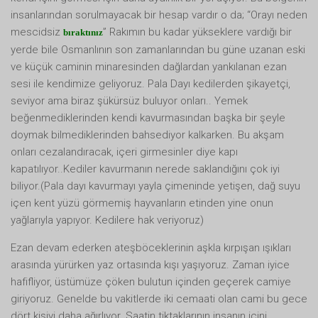
insanlarından sorulmayacak bir hesap vardır o da; “Orayı neden
mescidsiz
” Rakımın bu kadar yükseklere vardığı bir
bıraktınız
yerde bile Osmanlının son zamanlarından bu güne uzanan eski
ve küçük caminin minaresinden dağlardan yankılanan ezan
sesi ile kendimize geliyoruz. Pala Dayı kedilerden şikayetçi,
seviyor ama biraz şükürsüz buluyor onları.. Yemek
beğenmediklerinden kendi kavurmasından başka bir şeyle
doymak bilmediklerinden bahsediyor kalkarken. Bu akşam
onları cezalandıracak, içeri girmesinler diye kapı
kapatılıyor..Kediler kavurmanın nerede saklandığını çok iyi
biliyor.(Pala dayı kavurmayı yayla çimeninde yetişen, dağ suyu
içen kent yüzü görmemiş hayvanların etinden yine onun
yağlarıyla yapıyor. Kedilere hak veriyoruz)
Ezan devam ederken ateşböceklerinin aşkla kırpışan ışıkları
arasında yürürken yaz ortasında kışı yaşıyoruz. Zaman iyice
hafifliyor, üstümüze çöken bulutun içinden geçerek camiye
giriyoruz. Genelde bu vakitlerde iki cemaati olan cami bu gece
dört kişiyi daha ağırlıyor. Saatin tiktaklarının insanın içini