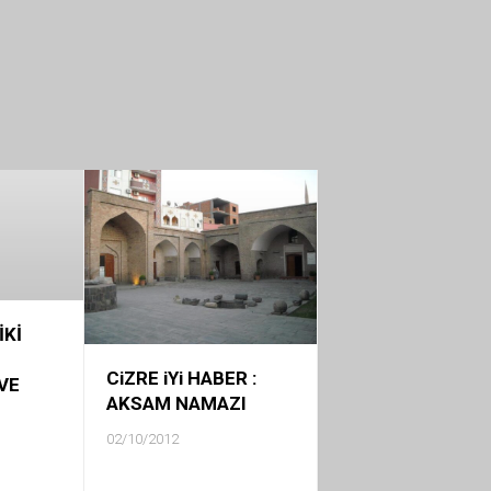
İKİ
CiZRE iYi HABER :
VE
AKSAM NAMAZI
02/10/2012