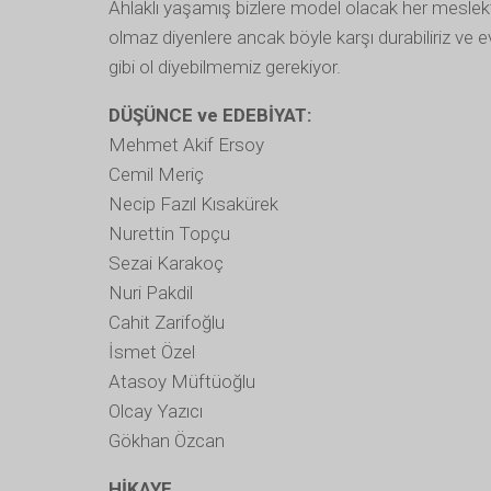
Ahlaklı yaşamış bizlere model olacak her meslek
olmaz diyenlere ancak böyle karşı durabiliriz ve 
gibi ol diyebilmemiz gerekiyor.
DÜŞÜNCE ve EDEBİYAT:
Mehmet Akif Ersoy
Cemil Meriç
Necip Fazıl Kısakürek
Nurettin Topçu
Sezai Karakoç
Nuri Pakdil
Cahit Zarifoğlu
İsmet Özel
Atasoy Müftüoğlu
Olcay Yazıcı
Gökhan Özcan
HİKAYE