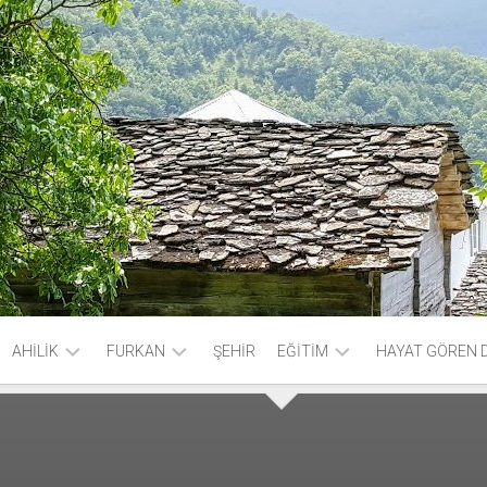
AHİLİK
FURKAN
ŞEHİR
EĞİTİM
HAYAT GÖREN 
AHİLİK
AYET
KÜTÜPHANE
SÖZLER
VE
HADİS
ŞİM
KİTAPLIK
İYİ