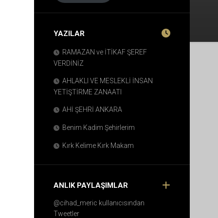
YAZILAR
RAMAZAN ve İTİKAF ŞEREF
VERDİNİZ
AHLAKLI VE MESLEKLİ İNSAN
YETİŞTİRME ZANAATI
AHİ ŞEHRİ ANKARA
Benim Kadim Şehirlerim
Kırk Kelime Kırk Makam
ANLIK PAYLAŞIMLAR
@cihad_meric kullanıcısından
Tweetler