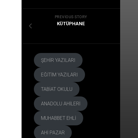
HARİTASI
KAİNA
MEKT
PREVIOUS STORY
?
KÜTÜPHANE
ŞEHİR YAZILARI
EĞİTİM YAZILARI
TABİAT OKULU
ANADOLU AHİLERİ
MUHABBET EHLİ
AHİ PAZAR