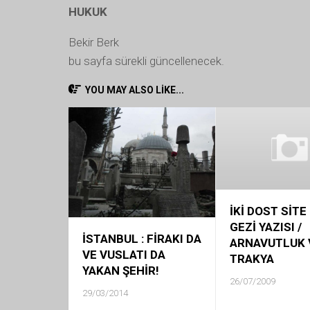
HUKUK
Bekir Berk
bu sayfa sürekli güncellenecek.
YOU MAY ALSO LIKE...
İKİ DOST SİTE 
GEZİ YAZISI /
İSTANBUL : FİRAKI DA
ARNAVUTLUK 
VE VUSLATI DA
TRAKYA
YAKAN ŞEHİR!
26/07/2009
29/03/2014