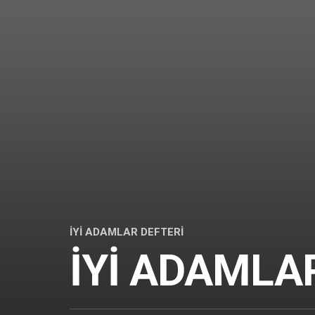
MEKANLAR
OKU
DEFTERİ
TA
UP
RAMAZAN
İYİ
ADAMLAR
DEFTERİ
PİRİ
SIR
HOCAM
İYI ADAMLAR DEFTERI
İYİ ADAMLA