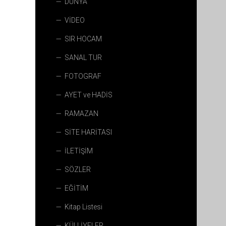
DÜNYA
VİDEO
SIR HOCAM
SANAL TUR
FOTOGRAF
AYET ve HADİS
RAMAZAN
SİTE HARİTASI
İLETİŞİM
SÖZLER
EĞİTİM
Kitap Listesi
KÜLLİYELER