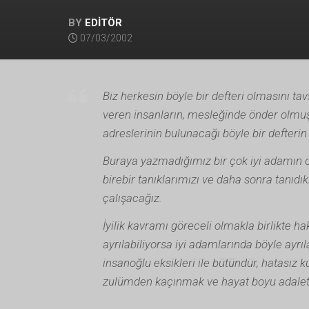
BY
EDİTÖR
07/03/2002
Biz herkesin böyle bir defteri olmasını tav
veren insanların, mesleğinde önder olmuş k
adreslerinin bulunacağı böyle bir defteri
Buraya yazmadığımız bir çok iyi adamın ol
birebir tanıklarımızı ve daha sonra tanıdık
çalışacağız.
İyilik kavramı göreceli olmakla birlikte ha
ayrılabiliyorsa iyi adamlarında böyle ayrı
insanoğlu eksikleri ile bütündür, hatasız ku
zulümden kaçınmak ve hayat boyu adalet