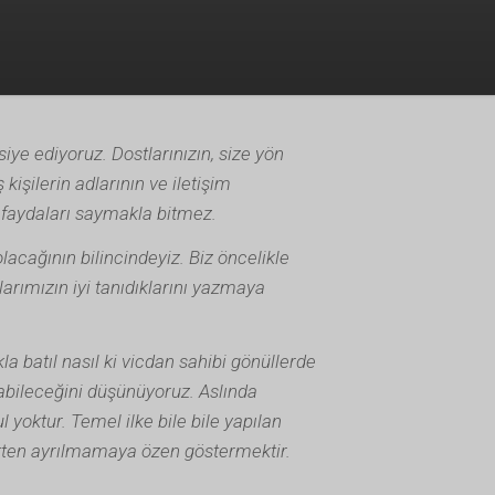
siye ediyoruz. Dostlarınızın, size yön
işilerin adlarının ve iletişim
n faydaları saymakla bitmez.
acağının bilincindeyiz. Biz öncelikle
larımızın iyi tanıdıklarını yazmaya
kla batıl nasıl ki vicdan sahibi gönüllerde
labileceğini düşünüyoruz. Aslında
l yoktur. Temel ilke bile bile yapılan
ten ayrılmamaya özen göstermektir.