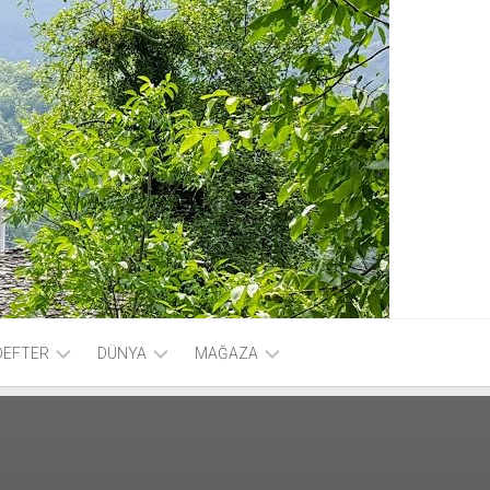
DEFTER
DÜNYA
MAĞAZA
FOTOGRAF
HESABIM
VİDEO
SEPET