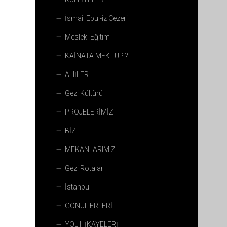
İsmail Ebul-iz Cezeri
Mesleki Eğitim
KAİNATA MEKTUP ?
AHİLER
Gezi Kültürü
PROJELERİMİZ
BİZ
MEKANLARIMIZ
Gezi Rotaları
İstanbul
GÖNÜL ERLERİ
YOL HİKAYELERİ