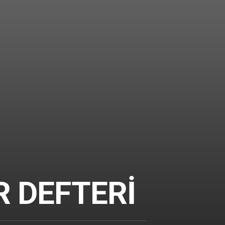
SANAL
ÖDEME
TUR
İYİ
ADAMLAR
DEFTERİ
R DEFTERİ