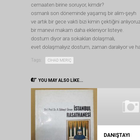
cemaaten birine soruyor, kimdir?
osmanlı son döneminde yaşamış bir alim-şeyh
ve artık bir gece vakti bizi kimin çektiğini anlıyoruz
bir manevi makam daha ekleniyor listeye.
dostum diyor ara sokakları dolaşmalı,
evet dolaşmalıyız dostum, zaman daralıyor ve hal
Tags:
CİHAD MERİÇ
YOU MAY ALSO LIKE...
DANIŞTAYI