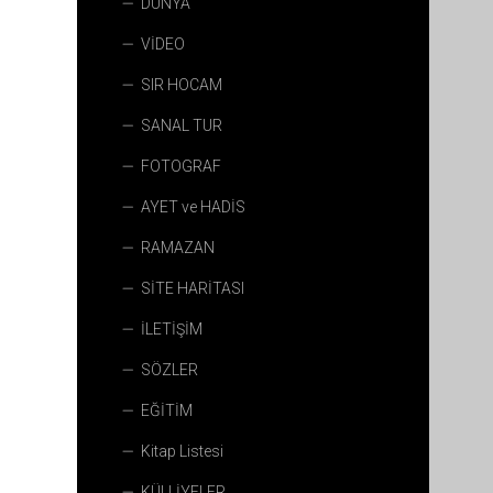
DÜNYA
VİDEO
SIR HOCAM
SANAL TUR
FOTOGRAF
AYET ve HADİS
RAMAZAN
SİTE HARİTASI
İLETİŞİM
SÖZLER
EĞİTİM
Kitap Listesi
KÜLLİYELER