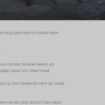
man boşa geçmişim bu yoldan diyor!
,
 bu camide mi kılsak derken, yol
ışıkları yanan son tekke misali.
iyor, şu ara sokakta bir cami var, orada
erken namaz çıkışı dostum fark ediyor.