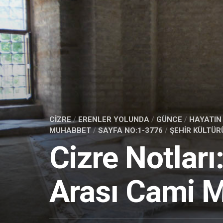
MEKANLAR
OKU
DEFTERİ
TA
UP
RAMAZAN
İYİ
ADAMLAR
DEFTERİ
PİRİ
SIR
HOCAM
CIZRE
/
ERENLER YOLUNDA
/
GÜNCE
/
HAYATIN 
MUHABBET
/
SAYFA NO:1-3776
/
ŞEHIR KÜLTÜR
Cizre Notları
Arası Cami M