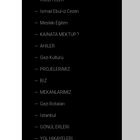
İsmail Ebul-iz Cezeri
Mesleki Eğitim
KAİNATA MEKTUP ?
AHİLER
Gezi Kültürü
PROJELERİMİZ
BİZ
MEKANLARIMIZ
Gezi Rotaları
İstanbul
GÖNÜL ERLERİ
YOL HİKAYELERİ