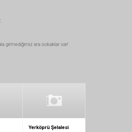
.
a girmediğimiz ara sokaklar var!
Yerköprü Şelalesi