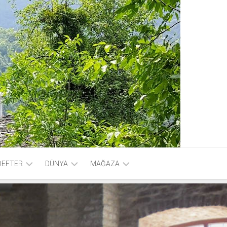
DEFTER
DÜNYA
MAĞAZA
FOTOGRAF
HESABIM
VİDEO
SEPET