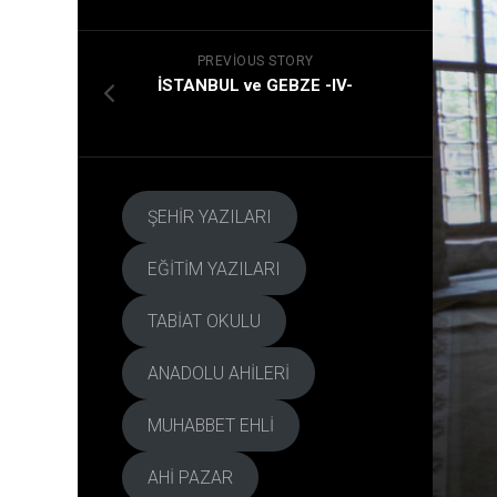
HARİTASI
KAİNA
MEKT
PREVIOUS STORY
?
İSTANBUL ve GEBZE -IV-
ŞEHİR YAZILARI
EĞİTİM YAZILARI
TABİAT OKULU
ANADOLU AHİLERİ
MUHABBET EHLİ
AHİ PAZAR