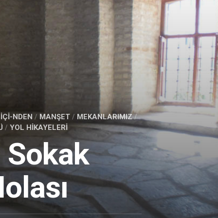
SANAL
ÖDEME
TUR
İYİ
ADAMLAR
DEFTERİ
İÇİ-NDEN
/
MANŞET
/
MEKANLARIMIZ
/
Ü
/
YOL HİKAYELERİ
: Sokak
olası