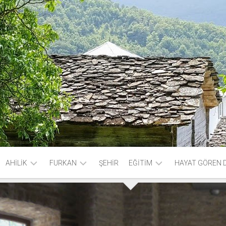
AHİLİK
FURKAN
ŞEHİR
EĞİTİM
HAYAT GÖREN 
AHİLİK
AYET
KÜTÜPHANE
SÖZLER
VE
HADİS
ŞİM
KİTAPLIK
İYİ