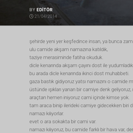
BY
EDİTÖR
21/04/2014
şehirde yeni yer keşfedince insan, ya bunca za
ulu camide akşam namazına katıldık,
taziye merasiminde fatiha okuduk.
dicle kenarında akşam çayını dost ile yudumladık
bu arada dicle kenarında ikinci dost muhabbeti.
gaza bastık gidiyoruz yatsı namazını o camide mi
üstünde ışıkları yanan bir camiye denk geliyoruz, 
araçtan hemen iniyoruz cami içinde kimse yok.
tam araca binip ilerideki camiye gidecekken biri d
namazı kılıyorlar.
evet o ara sokakta bir cami var.
namazı kılıyoruz, bu camide farklı bir hava var, d