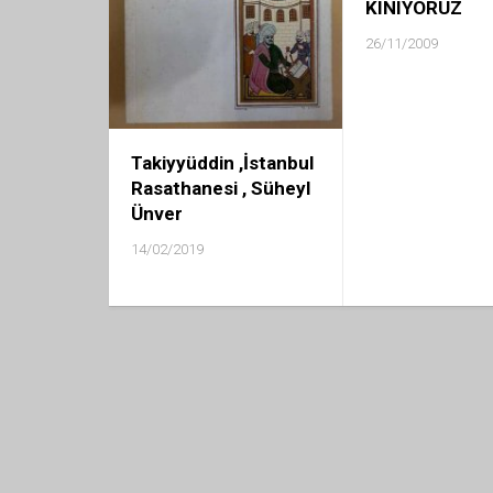
KINIYORUZ
26/11/2009
Takiyyüddin ,İstanbul
Rasathanesi , Süheyl
Ünver
14/02/2019