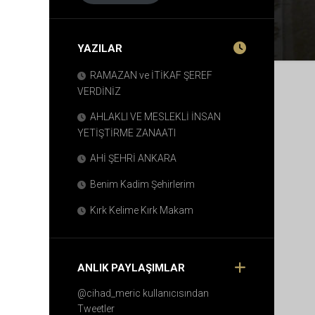
YAZILAR
RAMAZAN ve İTİKAF ŞEREF
VERDİNİZ
AHLAKLI VE MESLEKLİ İNSAN
YETİŞTİRME ZANAATI
AHİ ŞEHRİ ANKARA
Benim Kadim Şehirlerim
Kırk Kelime Kırk Makam
ANLIK PAYLAŞIMLAR
@cihad_meric kullanıcısından
Tweetler